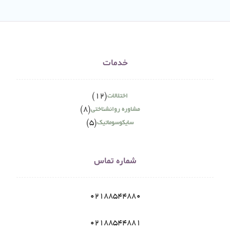
خدمات
(12)
اختلالات
(8)
مشاوره روانشناختی
(5)
سایکوسوماتیک
شماره تماس
02188544880
02188544881