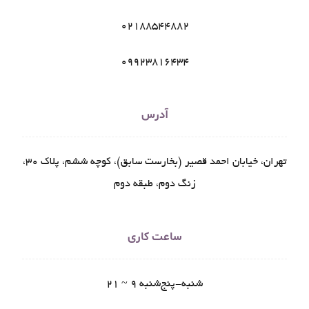
02188544882
09923816434
آدرس
تهران، خیابان احمد قصیر (بخارست سابق)، کوچه ششم، پلاک ۳۰،
زنگ دوم، طبقه دوم
ساعت کاری
شنبه-پنج‌شنبه 9 ~ 21