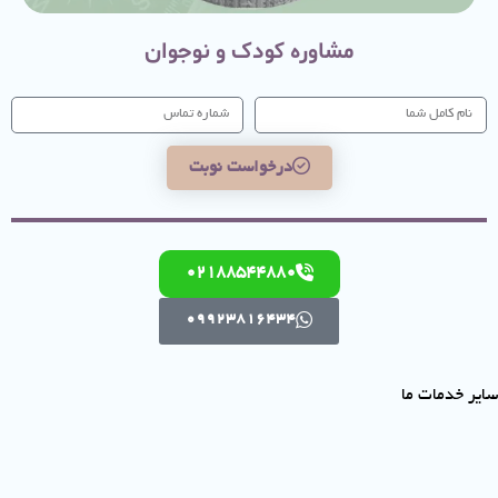
مشاوره کودک و نوجوان
درخواست نوبت
02188544880
09923816434
سایر خدمات ما