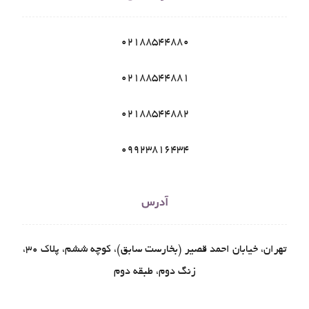
02188544880
02188544881
02188544882
09923816434
آدرس
تهران، خیابان احمد قصیر (بخارست سابق)، کوچه ششم، پلاک ۳۰،
زنگ دوم، طبقه دوم