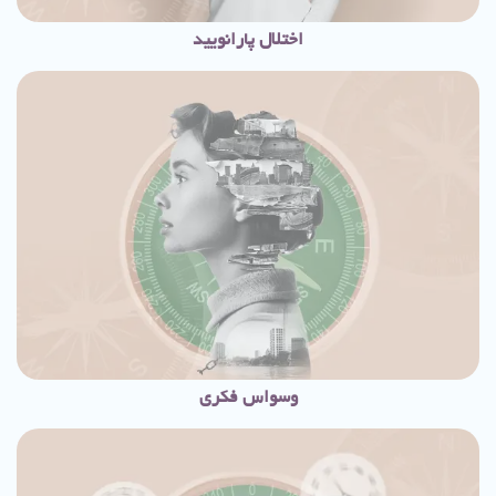
اختلال پارانویید
وسواس فکری