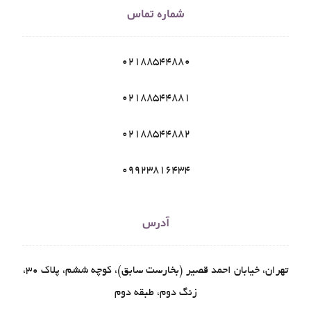
شماره تماس
02188544880
02188544881
02188544882
09923816434
آدرس
تهران، خیابان احمد قصیر (بخارست سابق)، کوچه ششم، پلاک ۳۰،
زنگ دوم، طبقه دوم