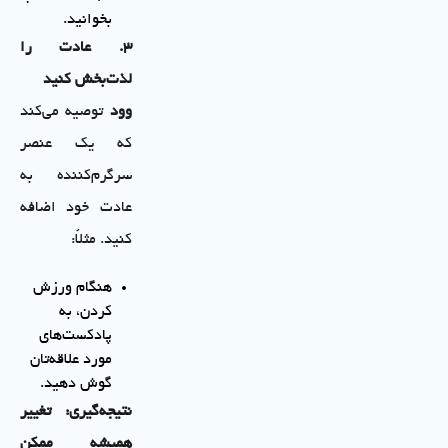
بخوانید.
۳
.
عادت را
لذت‌بخش کنید
وود
توصیه می‌کند
که یک عنصر
سرگرم‌کننده به
عادت خود اضافه
کنید. مثلاً:
هنگام ورزش
کردن، به
پادکست‌های
مورد علاقه‌تان
گوش دهید.
نتیجه‌گیری: تغییر
همیشه ممکن