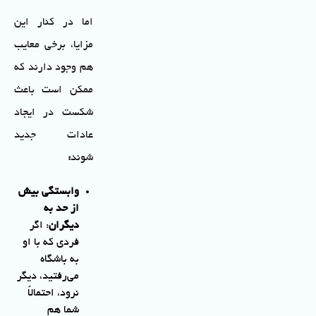
اما در کنار این
مزایا، برخی معایب
هم وجود دارند که
ممکن است باعث
شکست در ایجاد
عادات جدید
شوند
:
وابستگی بیش
از حد به
دیگران
: اگر
فردی که با او
به باشگاه
می‌رفتید، دیگر
نرود، احتمالاً
شما هم