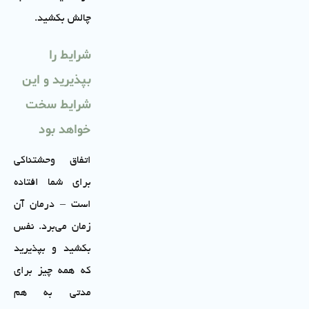
چالش بکشید.
شرایط را
بپذیرید و این
شرایط سخت
خواهد بود
اتفاق وحشتناکی
برای شما افتاده
است – درمان آن
زمان می‌برد. نفس
بکشید و بپذیرید
که همه چیز برای
مدتی به هم