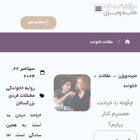
حساب من
مقالات
خانواده
سپتامبر 22,
مایندویژن
»
مقالات
»
2024
خانواده
روابط خانوادگی
,
مشکلات فردی
چگونه با خیانت
بزرگسالان
همسرم کنار
خیانت دیدن بد
بیایم؟
است به همین
سادگی است. اما