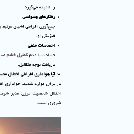
را نادیده می‌گیرد.
رفتارهای وسواسی
جمع‌آوری افراطی اشیای مرتبط ب
فیزیکی او.
احساسات منفی
حسادت یا عدم
کنترل خشم
نسبت
دریافت توجه متقابل.
آیا هواداری افراطی اختلال مح
در برخی موارد شدید، هواداری افرا
اختلال شخصیت مرزی منجر شود. د
ضروری است.