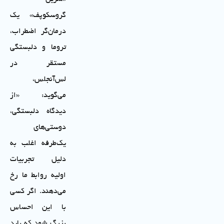
گروسکوپف» یک
درمان‌گر اضطراب،
تروما و دلبستگی
مستقر در
لس‌آنجلس،
می‌گوید: «از
دیدگاه دلبستگی،
دوستی‌های
یک‌طرفه اغلب به
دلیل تجربیات
اولیه روابط ما رخ
می‌دهند. اگر کسی
با این احساس
بزرگ شود که باید