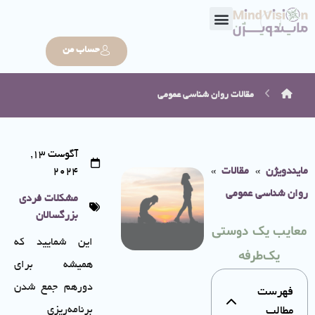
حساب من
مقالات
روان شناسی عمومی
آگوست 13,
مایندویژن
»
مقالات
»
2024
روان شناسی عمومی
مشکلات فردی
بزرگسالان
معایب یک دوستی
این شمایید که
یک‌طرفه
همیشه برای
دورهم جمع شدن
فهرست
برنامه‌ریزی
مطالب