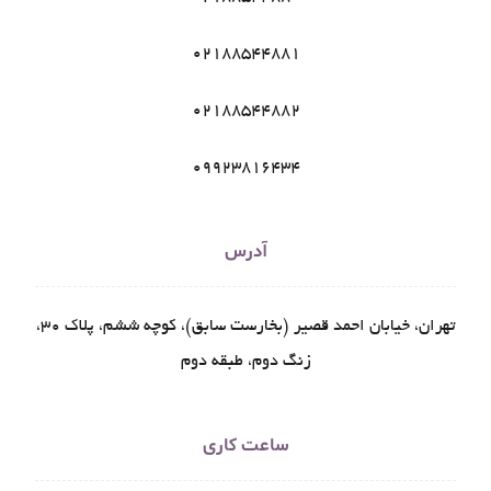
02188544881
02188544882
09923816434
آدرس
تهران، خیابان احمد قصیر (بخارست سابق)، کوچه ششم، پلاک ۳۰،
زنگ دوم، طبقه دوم
ساعت کاری