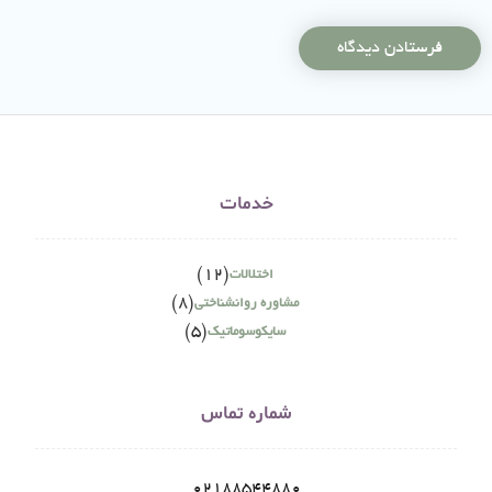
خدمات
(12)
اختلالات
(8)
مشاوره روانشناختی
(5)
سایکوسوماتیک
شماره تماس
02188544880