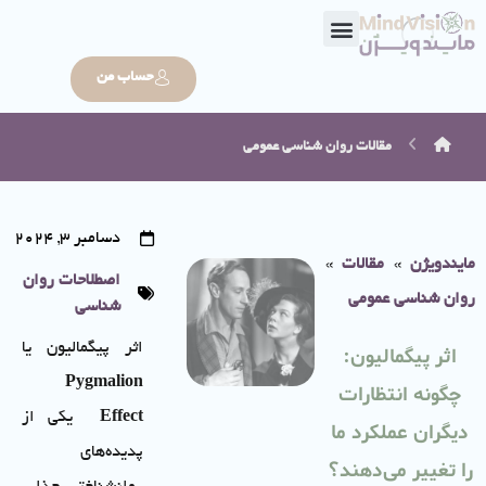
حساب من
مقالات
روان شناسی عمومی
دسامبر 3, 2024
مایندویژن
»
مقالات
»
اصطلاحات روان
روان شناسی عمومی
شناسی
اثر پیگمالیون یا
اثر پیگمالیون:
Pygmalion
چگونه انتظارات
Effect
یکی از
دیگران عملکرد ما
پدیده‌های
را تغییر می‌دهند؟