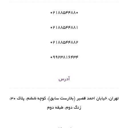
02188544880
02188544881
02188544882
09923816434
آدرس
تهران، خیابان احمد قصیر (بخارست سابق)، کوچه ششم، پلاک ۳۰،
زنگ دوم، طبقه دوم