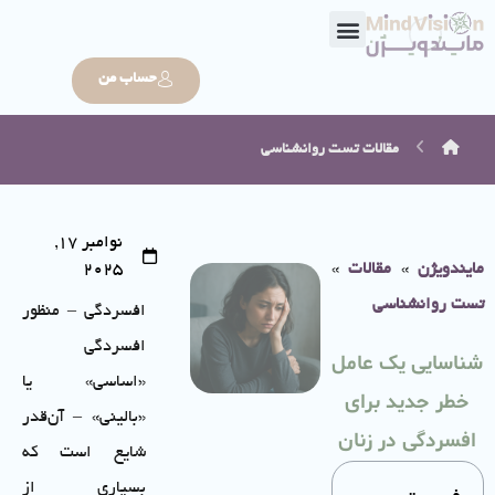
حساب من
مقالات
تست روانشناسی
نوامبر 17,
مایندویژن
»
مقالات
»
2025
تست روانشناسی
افسردگی – منظور
افسردگی
شناسایی یک عامل
«اساسی» یا
خطر جدید برای
«بالینی» – آن‌قدر
افسردگی در زنان
شایع است که
بسیاری از