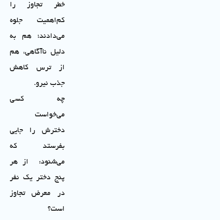
خطر تجاوز را
کم‌اهمیت جلوه
می‌دادند؛ هم به
دلیل ناآگاهی، هم
از ترس کاهش
جذب نیرو.
چه کسی
می‌خواست
دخترش را جایی
بفرستد که
می‌شنود: از هر
پنج دختر یک نفر
در معرض تجاوز
است؟