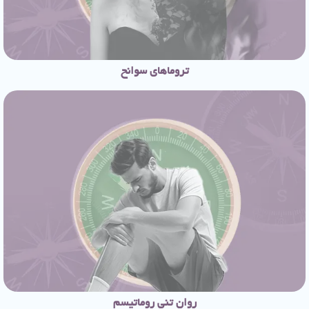
تروماهای سوانح
روان تنی روماتیسم