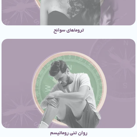
تروماهای سوانح
روان تنی روماتیسم